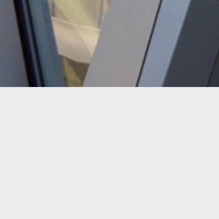
+33 (0)1 42 46 96 45
contact@asscor.info
12 rue Turgot
75009 Paris
est spécialisée depuis 2010 dans le conseil sur
le marché des entreprises multi-sites, de l’immobilier, des
bâtiments tertiaires et industriels, et des assurances.
Nous accompagnons nos clients pour maîtriser et
optimiser les dépenses de sécurité et des assurances,
leur permettant ainsi d’atteindre la meilleure performance